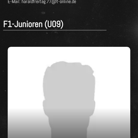
E-Mail: haraldfreitag.77@t-online.de
F1-Junioren (U09)